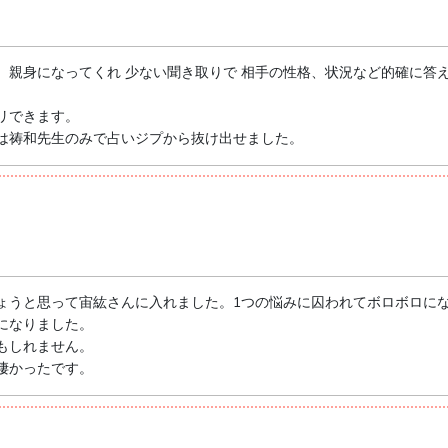
、親身になってくれ 少ない聞き取りで 相手の性格、状況など的確に答
リできます。
は祷和先生のみで占いジプから抜け出せました。
ょうと思って宙紘さんに入れました。1つの悩みに囚われてボロボロに
になりました。
もしれません。
凄かったです。