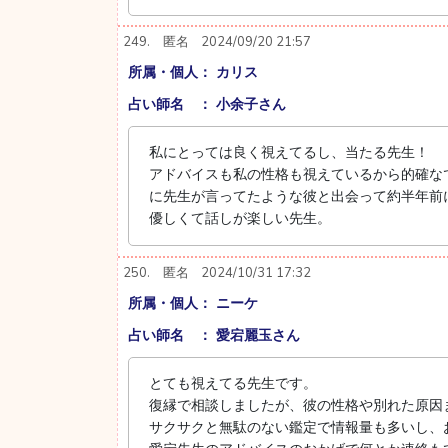
249.
匿名
2024/09/20 21:57
所属・個人： カリス
占い師名 ： 小余子さん
私にとっては良く視えてるし、当たる先生！
アドバイスも私の性格も視えているから的確な
に先生が言ってたような彼と出会って約半年前
優しくて話しが楽しい先生。
250.
匿名
2024/10/31 17:32
所属・個人： ニーケ
占い師名 ： 愛宕麗玉さん
とても視えてる先生です。
復縁で相談しましたが、彼の性格や別れた原因
サクサクと無駄のない鑑定で情報量も多いし、