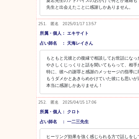
愛宕先生のアドバイスのおかげで何とか連絡も
先生と出会えたことに感謝しかありません。
251.
匿名
2025/01/17 13:57
所属・個人： エキサイト
占い師名 ： 天海レイさん
もともと元彼との復縁で相談してお世話になっ
やさしくじっくりと話を聞いてもらって、相手
特に、彼への謝罪と感謝のメッセージの指導に
もうダメかとあきらめかけていた彼にも思いが
本当に感謝しかありません！
252.
匿名
2025/04/15 17:06
所属・個人： クロト
占い師名 ： 一二三先生
ヒーリング効果を強く感じられる方で話しをし