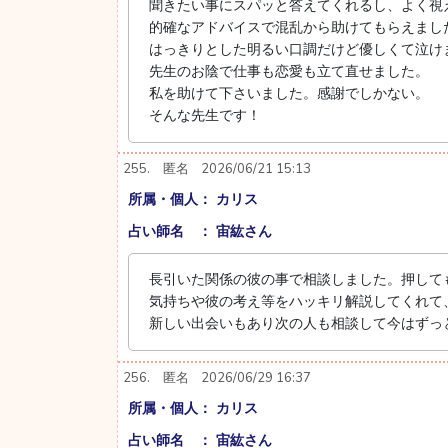
聞きたい事にスパッと答えてくれるし、よく視
的確なアドバイスで混乱から助けてもらえまし
はっきりとした明るい口調だけど優しくて泣け
先生のお陰で仕事も恋愛も立て直せました。
私を助けて下さいました。感謝でしかない。
そんな先生です！
255.
匿名
2026/06/21 15:13
所属・個人： カリス
占い師名 ： 宙紘さん
長引いた関係の彼の事で相談しました。押して
気持ちや彼の考え等をハッキリ解説してくれて
新しい出会いもあり次の人も相談して今はずっ
256.
匿名
2026/06/29 16:37
所属・個人： カリス
占い師名 ： 宙紘さん