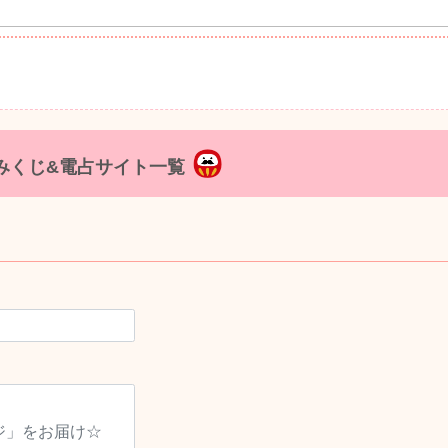
みくじ&電占サイト一覧