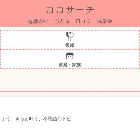
ココサーチ
電話占い 当たる 口コミ 掲示板
復縁
家庭・家族
しょう。きっと叶う、不思議なトピ